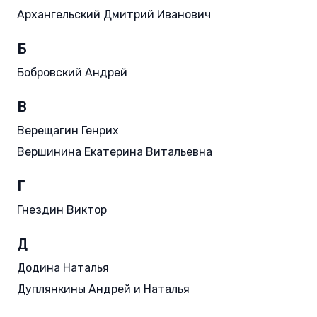
Архангельский Дмитрий Иванович
Б
Бобровский Андрей
В
Верещагин Генрих
Вершинина Екатерина Витальевна
Г
Гнездин Виктор
Д
Додина Наталья
Дуплянкины Андрей и Наталья