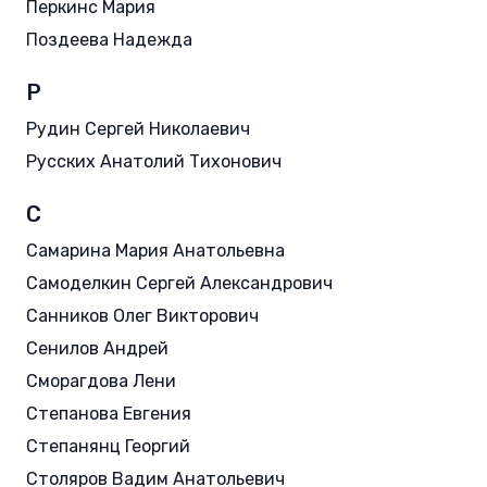
Перкинс Мария
Поздеева Надежда
Р
Рудин Сергей Николаевич
Русских Анатолий Тихонович
С
Самарина Мария Анатольевна
Самоделкин Сергей Александрович
Санников Олег Викторович
Сенилов Андрей
Сморагдова Лени
Степанова Евгения
Степанянц Георгий
Столяров Вадим Анатольевич