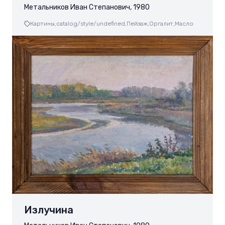
Метальников Иван Степанович, 1980
Картины,
catalog/style/undefined,
Пейзаж,
Оргалит,
Масло
Излучина