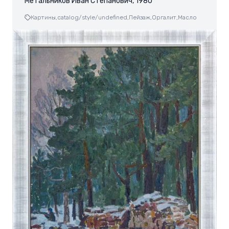
Метальников Иван Степанович, 1980
Картины,
catalog/style/undefined,
Пейзаж,
Оргалит,
Масло