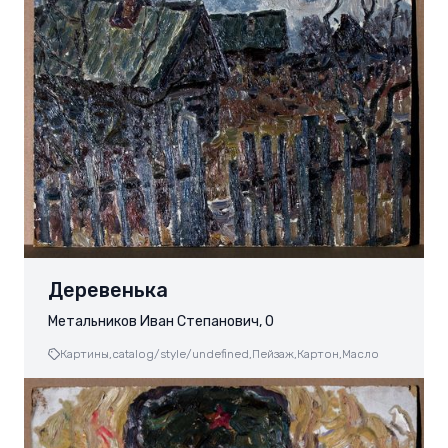
Деревенька
Метальников Иван Степанович, 0
Картины,
catalog/style/undefined,
Пейзаж,
Картон,
Масло