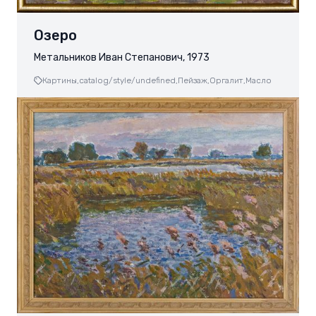
Озеро
Метальников Иван Степанович, 1973
Картины,
catalog/style/undefined,
Пейзаж,
Оргалит,
Масло