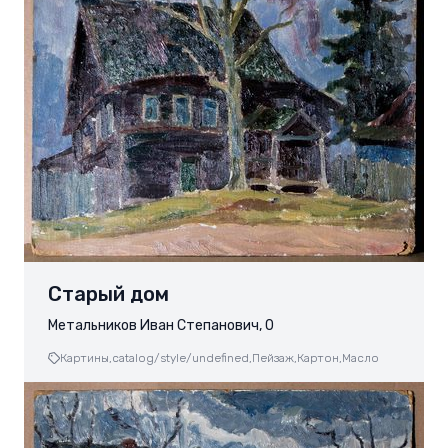
Старый дом
Метальников Иван Степанович, 0
Картины,
catalog/style/undefined,
Пейзаж,
Картон,
Масло