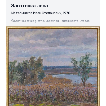
Заготовка леса
Метальников Иван Степанович, 1970
Картины,
catalog/style/undefined,
Пейзаж,
Картон,
Масло