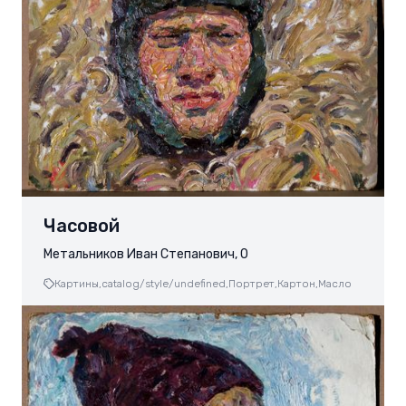
Часовой
Метальников Иван Степанович, 0
Картины,
catalog/style/undefined,
Портрет,
Картон,
Масло