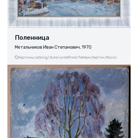
Поленница
Метальников Иван Степанович, 1970
Картины,
catalog/style/undefined,
Пейзаж,
Картон,
Масло