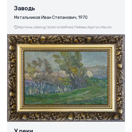
Заводь
Метальников Иван Степанович, 1970
Картины,
catalog/style/undefined,
Пейзаж,
Картон,
Масло
У реки