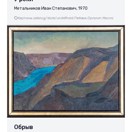
Метальников Иван Степанович, 1970
Картины,
catalog/style/undefined,
Пейзаж,
Оргалит,
Масло
Обрыв