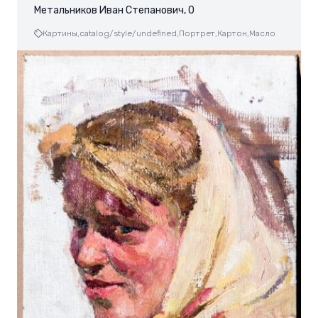
Метальников Иван Степанович, 0
Картины,
catalog/style/undefined,
Портрет,
Картон,
Масло