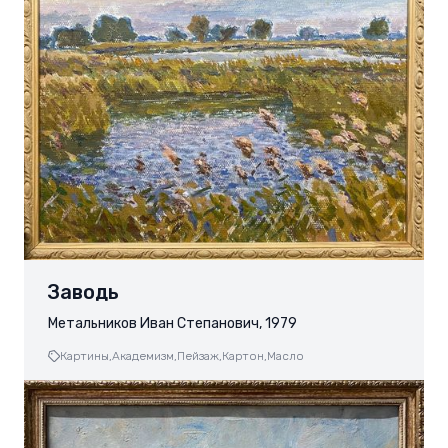
Заводь
Метальников Иван Степанович, 1979
Картины,
Академизм,
Пейзаж,
Картон,
Масло