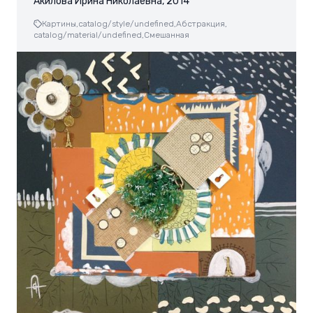
Акилова Ирина Николаевна, 2014
Картины,
catalog/style/undefined,
Абстракция,
catalog/material/undefined,
Смешанная