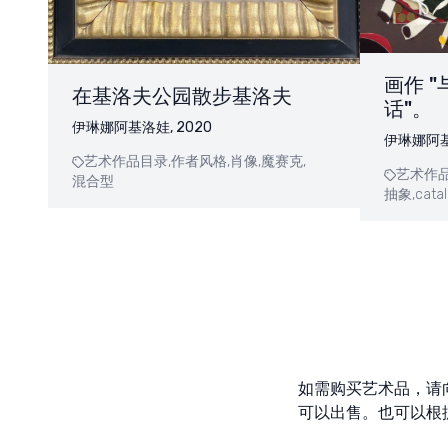
画作 
在基洛夫公园散步基洛夫
话"。
伊琳娜阿基洛娃, 2020
伊琳娜阿基洛
艺术作品目录,
作者风格,
肖像,
魔赛克,
艺术作品
混合型
抽象,
cata
如需购买艺术品，请
可以出售。也可以根