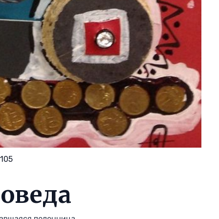
105
оведа
ехавшаяся поленница