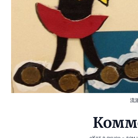
流
Комм
«Кот в окне» - дом