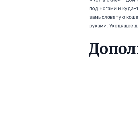
под ногами и куда-
замысловатую коша
руками. Уходящее д
Допол