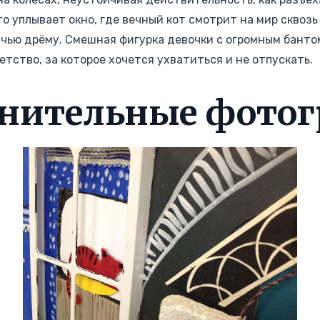
то уплывает окно, где вечный кот смотрит на мир сквозь
чью дрёму. Смешная фигурка девочки с огромным банто
етство, за которое хочется ухватиться и не отпускать.
нительные фото