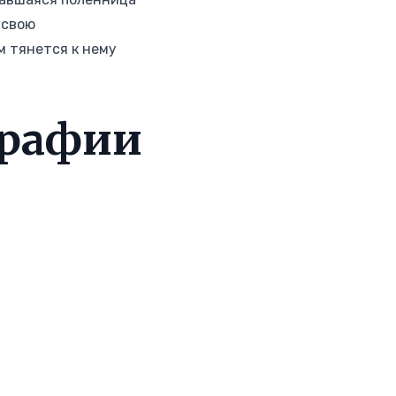
 свою
м тянется к нему
графии