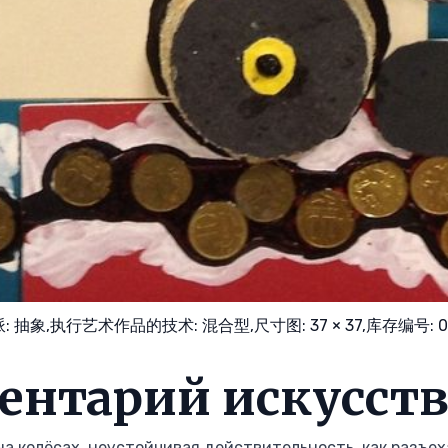
派:
抽象,
执行艺术作品的技术:
混合型,
尺寸图: 37 × 37,
库存编号: 0
ентарий искусств
 на колёсах, неустойчивая действительность, как разъ