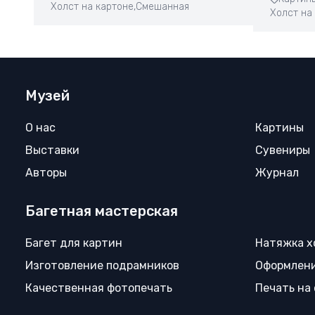
Холст на картоне,
Смешанная
Холст на
Музей
О нас
Картины
Выставки
Сувениры
Авторы
Журнал
Багетная мастерская
Багет для картин
Натяжка х
Изготовление подрамников
Оформлени
Качественная фотопечать
Печать на