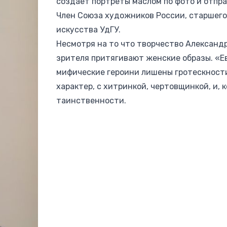
создает портреты маслом по фото и отпра
Член Союза художников России, старшег
искусства УдГУ.
Несмотря на то что творчество Александр
зрителя притягивают женские образы. «Ев
мифические героини лишены гротескности
характер, с хитринкой, чертовщинкой, и, 
таинственности.