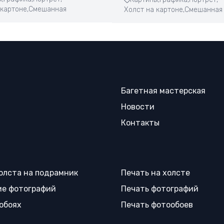
 картоне,
Смешанная
Холст на картоне,
Смешанная
Багетная мастерская
Новости
Контакты
олста на подрамник
Печать на холсте
е фотографий
Печать фотографий
 обоях
Печать фотообоев