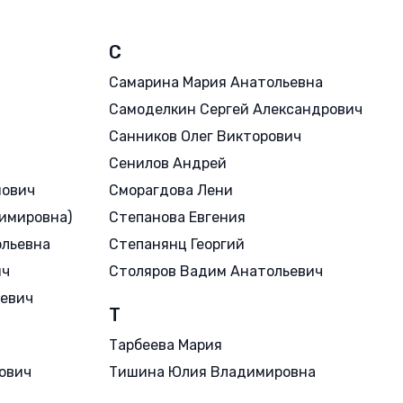
С
Самарина Мария Анатольевна
Самоделкин Сергей Александрович
Санников Олег Викторович
Сенилов Андрей
нович
Сморагдова Лени
имировна)
Степанова Евгения
ольевна
Степанянц Георгий
ич
Столяров Вадим Анатольевич
ьевич
Т
Тарбеева Мария
ович
Тишина Юлия Владимировна