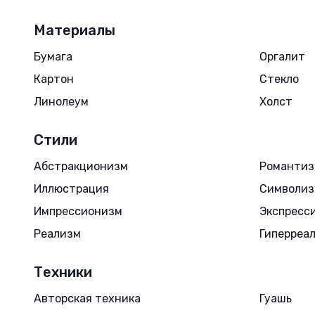
Материалы
Бумага
Оргалит
Картон
Стекло
Линолеум
Холст
Стили
Абстракционизм
Романти
Иллюстрация
Символи
Импрессионизм
Экспресс
Реализм
Гиперреа
Техники
Авторская техника
Гуашь