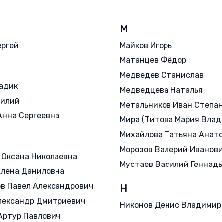
М
ергей
Майков Игорь
Матанцев Фёдор
Медведев Станислав
адик
Медведцева Наталья
силий
Метальников Иван Степа
Анна Сергеевна
Мира (Титова Мария Влад
Михайлова Татьяна Анат
Морозов Валерий Иванов
 Оксана Николаевна
Мустаев Василий Геннад
Елена Даниловна
в Павел Александрович
Н
лександр Дмитриевич
Никонов Денис Владимир
Артур Павлович