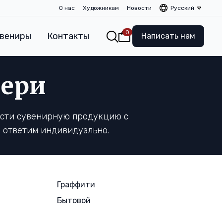
О нас
Художникам
Новости
Русский
0
вениры
Контакты
Написать нам
вери
ести сувенирную продукцию с
, ответим индивидуально.
Граффити
Бытовой