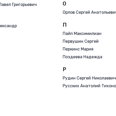
О
Павел Григорьевич
Орлов Сергей Анатольеви
П
ександр
Пайп Максимилиан
Первушин Сергей
Перкинс Мария
Поздеева Надежда
Р
Рудин Сергей Николаевич
Русских Анатолий Тихон