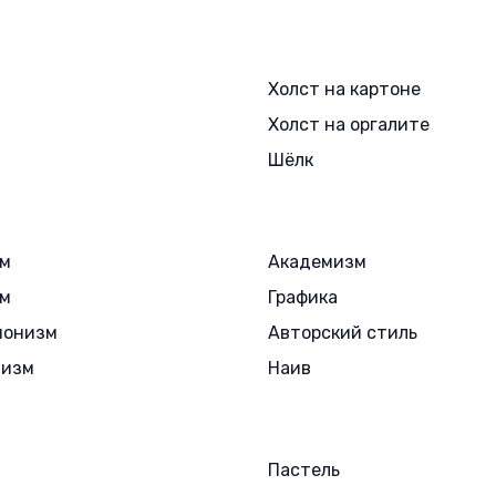
Холст на картоне
Холст на оргалите
Шёлк
зм
Академизм
зм
Графика
ионизм
Авторский стиль
лизм
Наив
Пастель