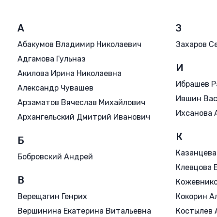
А
З
Абакумов Владимир Николаевич
Захаров С
Адгамова Гульназ
И
Акилова Ирина Николаевна
Ибрашев Р
Александр Чувашев
Ившин Ва
Арзаматов Вячеслав Михайлович
Ихсанова 
Архангельский Дмитрий Иванович
К
Б
Казанцева
Бобровский Андрей
Клевцова 
В
Кожевнико
Верещагин Генрих
Кокорин А
Вершинина Екатерина Витальевна
Костылев 