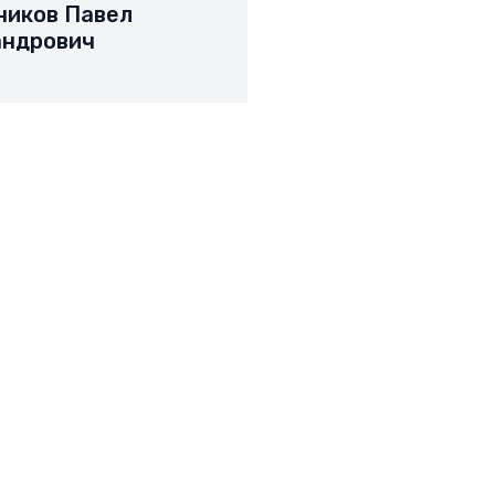
ников Павел
андрович