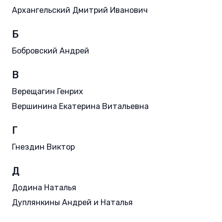
Архангельский Дмитрий Иванович
Б
Бобровский Андрей
В
Верещагин Генрих
Вершинина Екатерина Витальевна
Г
Гнездин Виктор
Д
Додина Наталья
Дуплянкины Андрей и Наталья