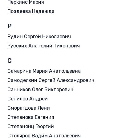
Перкинс Мария
Поздеева Надежда
Р
Рудин Сергей Николаевич
Русских Анатолий Тихонович
С
Самарина Мария Анатольевна
Самоделкин Сергей Александрович
Санников Олег Викторович
Сенилов Андрей
Сморагдова Лени
Степанова Евгения
Степанянц Георгий
Столяров Вадим Анатольевич