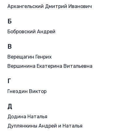
Архангельский Дмитрий Иванович
Б
Бобровский Андрей
В
Верещагин Генрих
Вершинина Екатерина Витальевна
Г
Гнездин Виктор
Д
Додина Наталья
Дуплянкины Андрей и Наталья