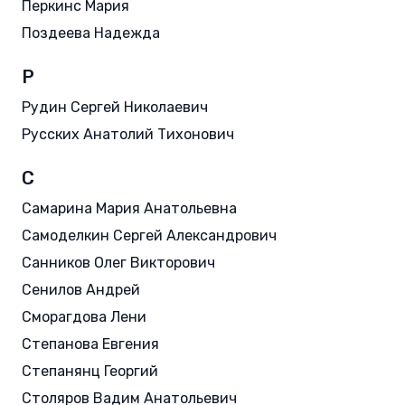
Перкинс Мария
Поздеева Надежда
Р
Рудин Сергей Николаевич
Русских Анатолий Тихонович
С
Самарина Мария Анатольевна
Самоделкин Сергей Александрович
Санников Олег Викторович
Сенилов Андрей
Сморагдова Лени
Степанова Евгения
Степанянц Георгий
Столяров Вадим Анатольевич