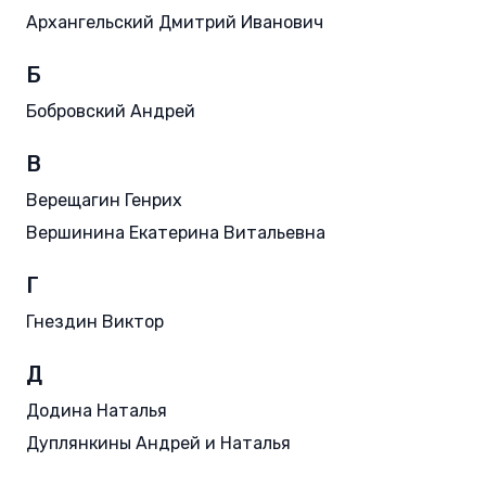
Архангельский Дмитрий Иванович
Б
Бобровский Андрей
В
Верещагин Генрих
Вершинина Екатерина Витальевна
Г
Гнездин Виктор
Д
Додина Наталья
Дуплянкины Андрей и Наталья