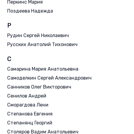
Перкинс Мария
Поздеева Надежда
Р
Рудин Сергей Николаевич
Русских Анатолий Тихонович
С
Самарина Мария Анатольевна
Самоделкин Сергей Александрович
Санников Олег Викторович
Сенилов Андрей
Сморагдова Лени
Степанова Евгения
Степанянц Георгий
Столяров Вадим Анатольевич