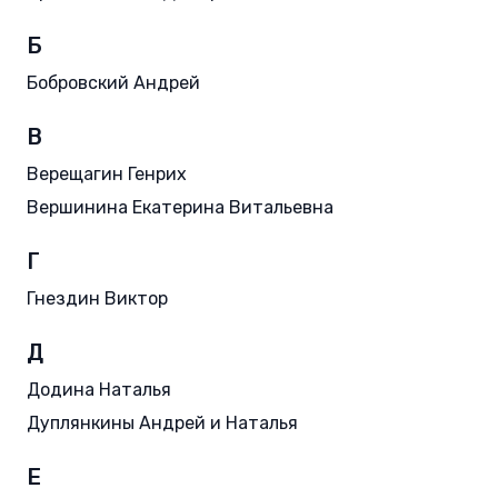
Б
Бобровский Андрей
В
Верещагин Генрих
Вершинина Екатерина Витальевна
Г
Гнездин Виктор
Д
Додина Наталья
Дуплянкины Андрей и Наталья
Е