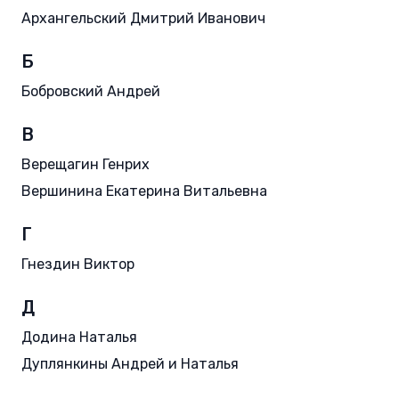
Архангельский Дмитрий Иванович
Б
Бобровский Андрей
В
Верещагин Генрих
Вершинина Екатерина Витальевна
Г
Гнездин Виктор
Д
Додина Наталья
Дуплянкины Андрей и Наталья