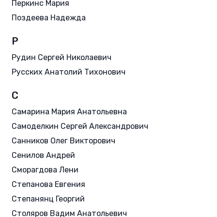
Перкинс Мария
Поздеева Надежда
Р
Рудин Сергей Николаевич
Русских Анатолий Тихонович
С
Самарина Мария Анатольевна
Самоделкин Сергей Александрович
Санников Олег Викторович
Сенилов Андрей
Сморагдова Лени
Степанова Евгения
Степанянц Георгий
Столяров Вадим Анатольевич