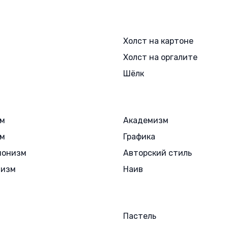
Холст на картоне
Холст на оргалите
Шёлк
зм
Академизм
зм
Графика
ионизм
Авторский стиль
лизм
Наив
Пастель