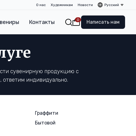
О нас
Художникам
Новости
Русский
0
вениры
Контакты
Написать нам
луге
ести сувенирную продукцию с
, ответим индивидуально.
Граффити
Бытовой