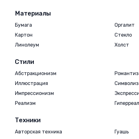
Материалы
Бумага
Оргалит
Картон
Стекло
Линолеум
Холст
Стили
Абстракционизм
Романти
Иллюстрация
Символи
Импрессионизм
Экспресс
Реализм
Гиперреа
Техники
Авторская техника
Гуашь