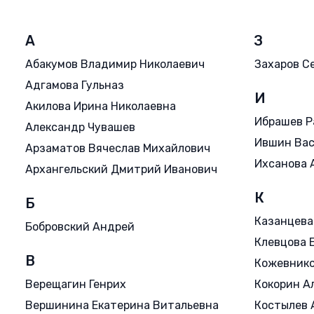
А
З
Абакумов Владимир Николаевич
Захаров С
Адгамова Гульназ
И
Акилова Ирина Николаевна
Ибрашев Р
Александр Чувашев
Ившин Ва
Арзаматов Вячеслав Михайлович
Ихсанова 
Архангельский Дмитрий Иванович
К
Б
Казанцева
Бобровский Андрей
Клевцова 
В
Кожевнико
Верещагин Генрих
Кокорин А
Вершинина Екатерина Витальевна
Костылев 