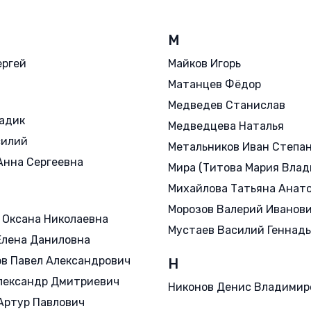
М
ергей
Майков Игорь
Матанцев Фёдор
Медведев Станислав
адик
Медведцева Наталья
силий
Метальников Иван Степа
Анна Сергеевна
Мира (Титова Мария Влад
Михайлова Татьяна Анат
Морозов Валерий Иванов
 Оксана Николаевна
Мустаев Василий Геннад
Елена Даниловна
в Павел Александрович
Н
лександр Дмитриевич
Никонов Денис Владимир
Артур Павлович