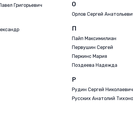
О
Павел Григорьевич
Орлов Сергей Анатольеви
П
ександр
Пайп Максимилиан
Первушин Сергей
Перкинс Мария
Поздеева Надежда
Р
Рудин Сергей Николаевич
Русских Анатолий Тихон