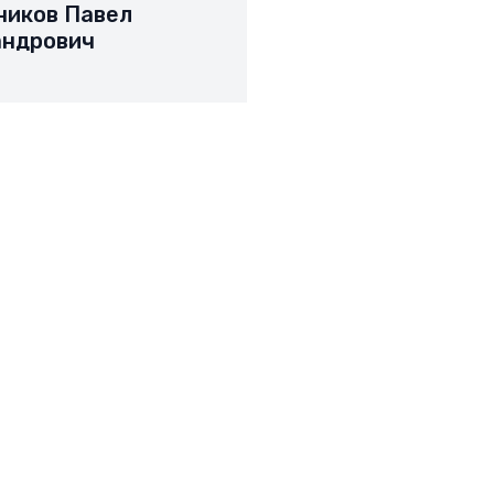
ников Павел
андрович