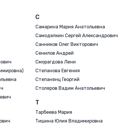
С
Самарина Мария Анатольевна
Самоделкин Сергей Александрович
Санников Олег Викторович
Сенилов Андрей
нович
Сморагдова Лени
имировна)
Степанова Евгения
ольевна
Степанянц Георгий
ич
Столяров Вадим Анатольевич
ьевич
Т
Тарбеева Мария
ович
Тишина Юлия Владимировна