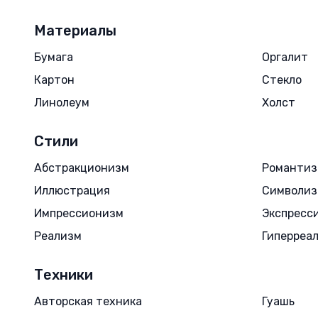
Материалы
Бумага
Оргалит
Картон
Стекло
Линолеум
Холст
Стили
Абстракционизм
Романти
Иллюстрация
Символи
Импрессионизм
Экспресс
Реализм
Гиперреа
Техники
Авторская техника
Гуашь