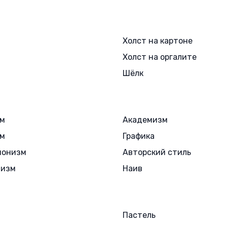
Холст на картоне
Холст на оргалите
Шёлк
зм
Академизм
зм
Графика
ионизм
Авторский стиль
лизм
Наив
Пастель