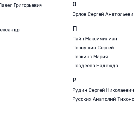
О
Павел Григорьевич
Орлов Сергей Анатольеви
П
ександр
Пайп Максимилиан
Первушин Сергей
Перкинс Мария
Поздеева Надежда
Р
Рудин Сергей Николаевич
Русских Анатолий Тихон