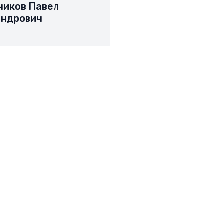
ников Павел
андрович