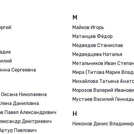
М
ергей
Майков Игорь
Матанцев Фёдор
Медведев Станислав
адик
Медведцева Наталья
силий
Метальников Иван Степа
Анна Сергеевна
Мира (Титова Мария Влад
Михайлова Татьяна Анат
Морозов Валерий Иванов
 Оксана Николаевна
Мустаев Василий Геннад
Елена Даниловна
в Павел Александрович
Н
лександр Дмитриевич
Никонов Денис Владимир
Артур Павлович