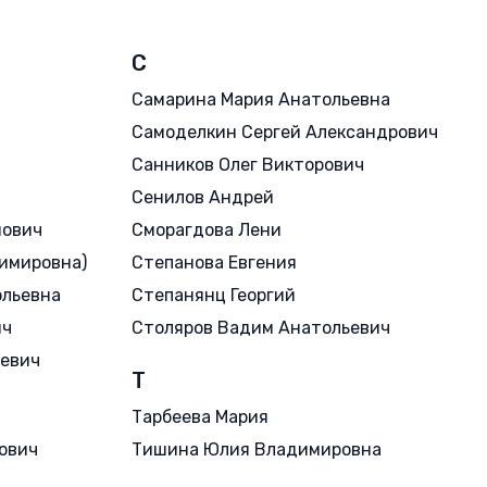
С
Самарина Мария Анатольевна
Самоделкин Сергей Александрович
Санников Олег Викторович
Сенилов Андрей
нович
Сморагдова Лени
имировна)
Степанова Евгения
ольевна
Степанянц Георгий
ич
Столяров Вадим Анатольевич
ьевич
Т
Тарбеева Мария
ович
Тишина Юлия Владимировна