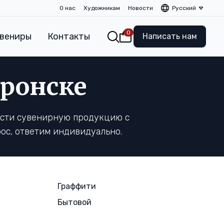
О нас
Художникам
Новости
Русский
0
вениры
Контакты
Написать нам
ронске
ести сувенирную продукцию с
ос, ответим индивидуально.
Граффити
Бытовой