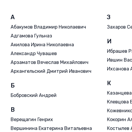
А
З
Абакумов Владимир Николаевич
Захаров С
Адгамова Гульназ
И
Акилова Ирина Николаевна
Ибрашев Р
Александр Чувашев
Ившин Ва
Арзаматов Вячеслав Михайлович
Ихсанова 
Архангельский Дмитрий Иванович
К
Б
Казанцева
Бобровский Андрей
Клевцова 
В
Кожевнико
Верещагин Генрих
Кокорин А
Вершинина Екатерина Витальевна
Костылев 