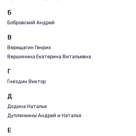
Б
Бобровский Андрей
В
Верещагин Генрих
Вершинина Екатерина Витальевна
Г
Гнездин Виктор
Д
Додина Наталья
Дуплянкины Андрей и Наталья
Е