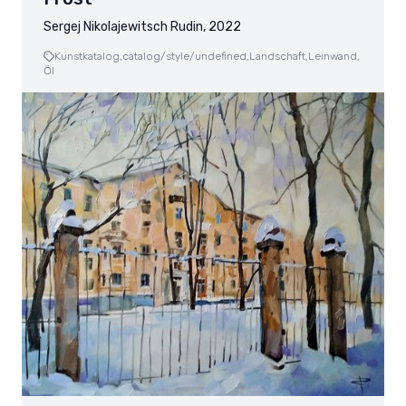
Sergej Nikolajewitsch Rudin, 2022
Kunstkatalog,
catalog/style/undefined,
Landschaft,
Leinwand,
Öl