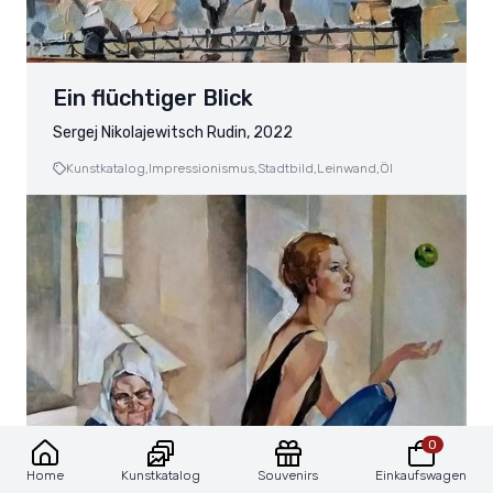
Ein flüchtiger Blick
Sergej Nikolajewitsch Rudin, 2022
Kunstkatalog,
Impressionismus,
Stadtbild,
Leinwand,
Öl
0
Kunstkatalog
Souvenirs
Einkaufswagen
Home