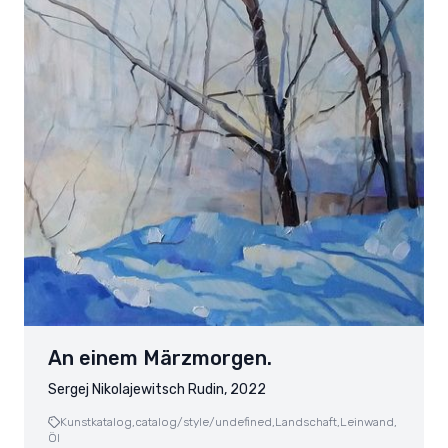
An einem Märzmorgen.
Sergej Nikolajewitsch Rudin, 2022
Kunstkatalog,
catalog/style/undefined,
Landschaft,
Leinwand,
Öl