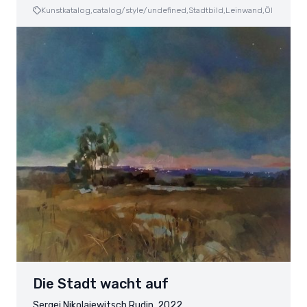
Kunstkatalog,
catalog/style/undefined,
Stadtbild,
Leinwand,
Öl
Die Stadt wacht auf
Sergej Nikolajewitsch Rudin, 2022