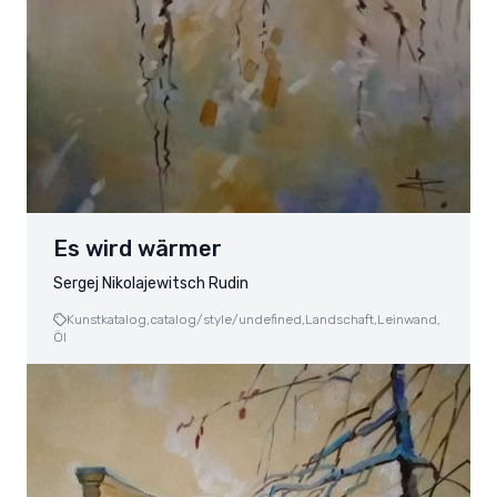
Es wird wärmer
Sergej Nikolajewitsch Rudin
Kunstkatalog,
catalog/style/undefined,
Landschaft,
Leinwand,
Öl