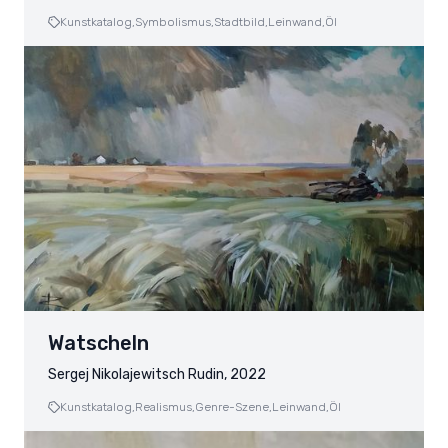
Kunstkatalog,
Symbolismus,
Stadtbild,
Leinwand,
Öl
Watscheln
Sergej Nikolajewitsch Rudin, 2022
Kunstkatalog,
Realismus,
Genre-Szene,
Leinwand,
Öl