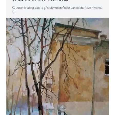
Kunstkatalog,
catalog/style/undefined,
Landschaft,
Leinwand,
Öl