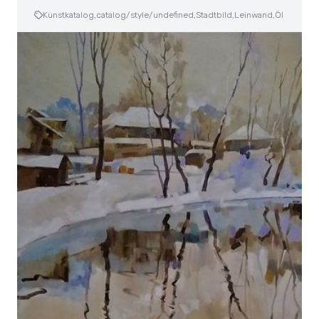
Kunstkatalog,
catalog/style/undefined,
Stadtbild,
Leinwand,
Öl