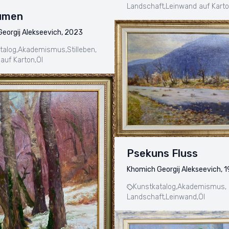
Landschaft,
Leinwand auf Karto
lumen
eorgij Alekseevich, 2023
talog,
Akademismus,
Stilleben,
auf Karton,
Öl
Psekuns Fluss
Khomich Georgij Alekseevich, 
Kunstkatalog,
Akademismus,
Landschaft,
Leinwand,
Öl