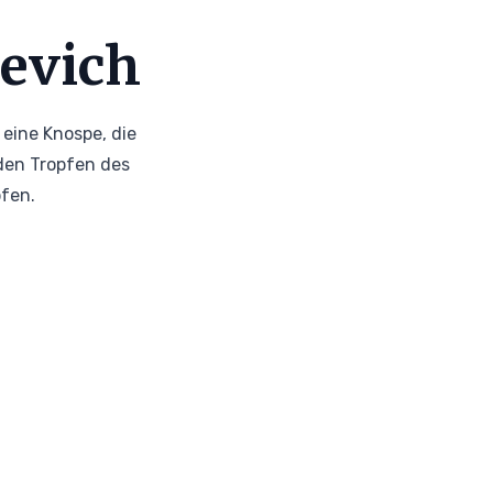
evich
 eine Knospe, die
 den Tropfen des
pfen.