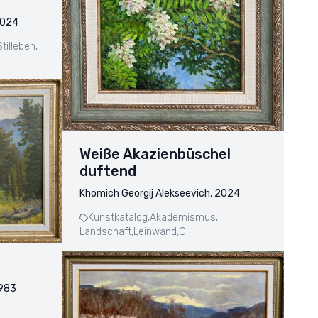
2024
Stilleben,
Weiße Akazienbüschel
duftend
Khomich Georgij Alekseevich, 2024
Kunstkatalog,
Akademismus,
Landschaft,
Leinwand,
Öl
1983