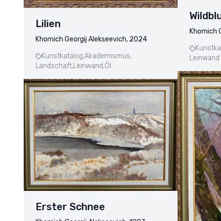
Wildb
Lilien
Khomich G
Khomich Georgij Alekseevich, 2024
Kunstka
Kunstkatalog,
Akademismus,
Leinwand 
Landschaft,
Leinwand,
Öl
Erster Schnee