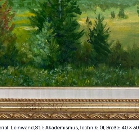
rial:
Leinwand,
Stil:
Akademismus,
Technik:
Öl,
Größe: 40 × 30