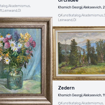
talog,
Akademismus,
Khomich Georgij Alekseevich, 
t,
Leinwand,
Öl
Kunstkatalog,
Akademismus,
Leinwand,
Öl
Zedern
Khomich Georgij Alekseevich, 
Kunstkatalog,
Akademismus,