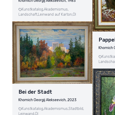
Khomich Georgij Alekseevich, 1983
Kunstkatalog,
Akademismus,
Landschaft,
Leinwand auf Karton,
Öl
Pappe
Khomich G
Kunstka
Landschaf
Bei der Stadt
Khomich Georgij Alekseevich, 2023
Kunstkatalog,
Akademismus,
Stadtbild,
Leinwand,
Öl