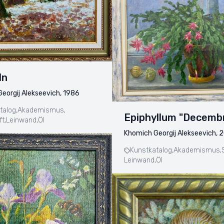
ln
eorgij Alekseevich, 1986
talog,
Akademismus,
Epiphyllum "Decembr
t,
Leinwand,
Öl
Khomich Georgij Alekseevich, 
Kunstkatalog,
Akademismus,
Leinwand,
Öl