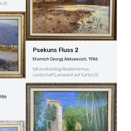
n,
Öl
Psekuns Fluss 2
Khomich Georgij Alekseevich, 1986
Kunstkatalog,
Akademismus,
Landschaft,
Leinwand auf Karton,
Öl
1986