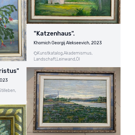
"Katzenhaus".
Khomich Georgij Alekseevich, 2023
Kunstkatalog,
Akademismus,
Landschaft,
Leinwand,
Öl
istus"
2023
Stilleben,