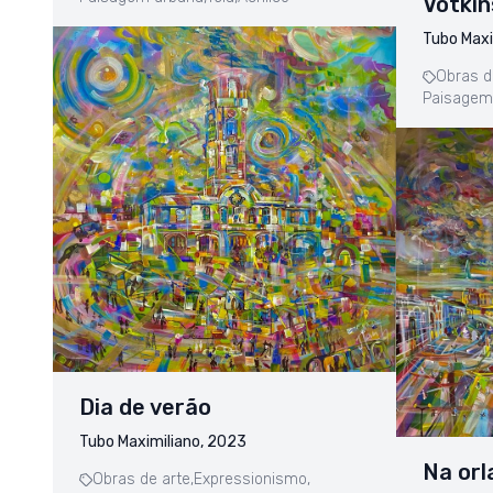
Votkin
Tubo Maxi
Obras d
Paisagem
Dia de verão
Tubo Maximiliano, 2023
Na orl
Obras de arte,
Expressionismo,