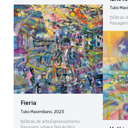
Tubo Maxi
Obras d
Paisagem
Fieria
Tubo Maximiliano, 2023
Obras de arte,
Expressionismo,
Paisagem urbana,
Tela,
Acrílico