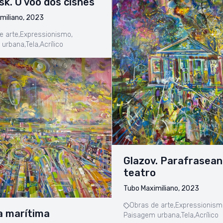
sk. O voo dos cisnes
miliano, 2023
e arte,
Expressionismo,
 urbana,
Tela,
Acrílico
Glazov. Parafrasean
teatro
Tubo Maximiliano, 2023
Obras de arte,
Expressionism
a marítima
Paisagem urbana,
Tela,
Acrílico