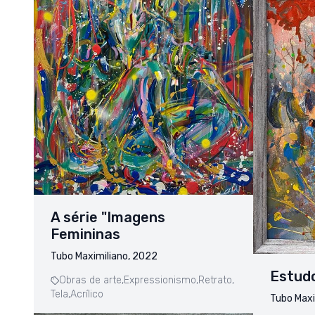
A série "Imagens
Femininas
Tubo Maximiliano, 2022
Estud
Obras de arte,
Expressionismo,
Retrato,
Tela,
Acrílico
Tubo Maxi