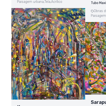
Paisagem urbana,
Tela,
Acrílico
Tubo Maxi
Obras d
Paisagem
Sarapu