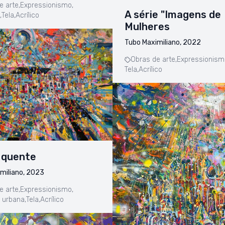
e arte,
Expressionismo,
A série "Imagens de
,
Tela,
Acrílico
Mulheres
Tubo Maximiliano, 2022
Obras de arte,
Expressionism
Tela,
Acrílico
 quente
miliano, 2023
e arte,
Expressionismo,
 urbana,
Tela,
Acrílico