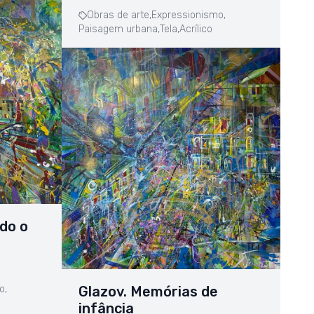
Obras de arte,
Expressionismo,
Paisagem urbana,
Tela,
Acrílico
do o
o,
Glazov. Memórias de
infância