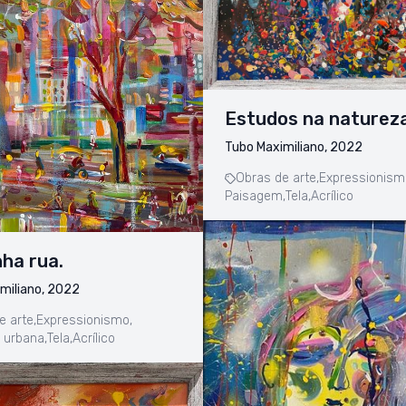
Estudos na naturez
Tubo Maximiliano, 2022
Obras de arte,
Expressionism
Paisagem,
Tela,
Acrílico
ha rua.
miliano, 2022
e arte,
Expressionismo,
 urbana,
Tela,
Acrílico