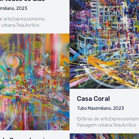
miliano, 2023
e arte,
Expressionismo,
 urbana,
Tela,
Acrílico
Casa Coral
Tubo Maximiliano, 2023
Obras de arte,
Expressionism
Paisagem urbana,
Tela,
Acrílico