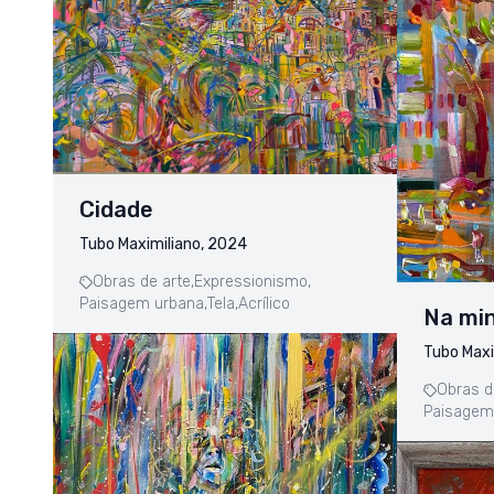
Cidade
Tubo Maximiliano, 2024
Obras de arte,
Expressionismo,
Paisagem urbana,
Tela,
Acrílico
Na min
Tubo Maxi
Obras d
Paisagem