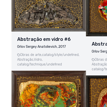
Abstração em vidro #6
Abstra
Orlov Sergey Anatolievich, 2017
Orlov Ser
Obras de arte,
catalog/style/undefined,
Obras d
Abstração,
Vidro,
Abstração
catalog/technique/undefined
catalog/t