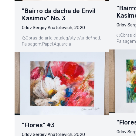
"Bairr
"Bairro da dacha de Envil
Kasimo
Kasimov" No. 3
Orlov Ser
Orlov Sergey Anatolievich, 2020
Obras d
Obras de arte,
catalog/style/undefined,
Paisagem
Paisagem,
Papel,
Aquarela
"Flore
"Flores" #3
Orlov Ser
Orlov Sergey Anatolievich, 2020