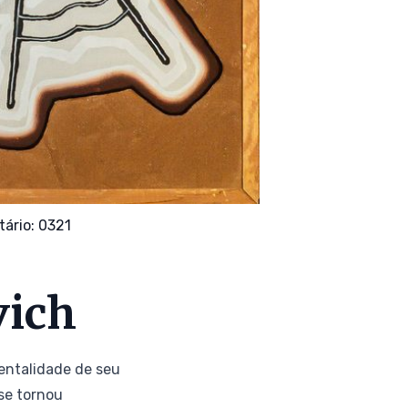
ário: 0321
vich
 mentalidade de seu
se tornou