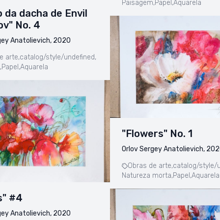
Paisagem,
Papel,
Aquarela
o da dacha de Envil
v" No. 4
gey Anatolievich, 2020
e arte,
catalog/style/undefined,
,
Papel,
Aquarela
"Flowers" No. 1
Orlov Sergey Anatolievich, 20
Obras de arte,
catalog/style/
Natureza morta,
Papel,
Aquarela
s" #4
gey Anatolievich, 2020