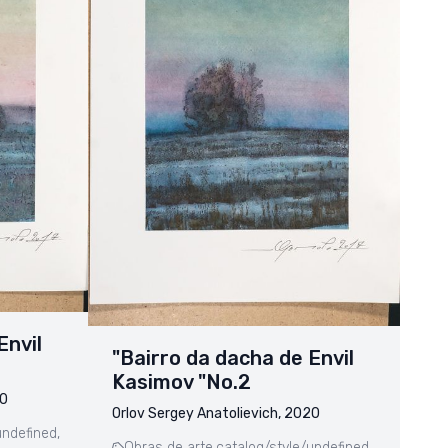
Envil
"Bairro da dacha de Envil
Kasimov "No.2
20
Orlov Sergey Anatolievich, 2020
undefined,
Obras de arte,
catalog/style/undefined,