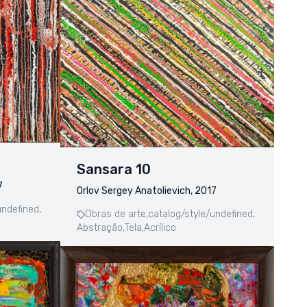
Sansara 10
7
Orlov Sergey Anatolievich, 2017
undefined,
Obras de arte,
catalog/style/undefined,
Abstração,
Tela,
Acrílico