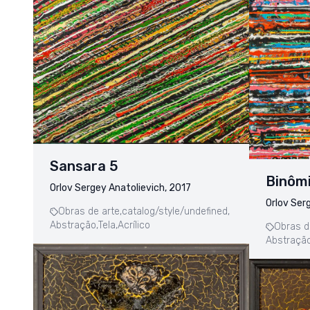
Sansara 5
Binôm
Orlov Sergey Anatolievich, 2017
Orlov Ser
Obras de arte,
catalog/style/undefined,
Abstração,
Tela,
Acrílico
Obras d
Abstração