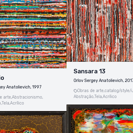
Sansara 13
io
Orlov Sergey Anatolievich, 201
gey Anatolievich, 1997
Obras de arte,
catalog/style/
Abstração,
Tela,
Acrílico
e arte,
Abstracionismo,
,
Tela,
Acrílico