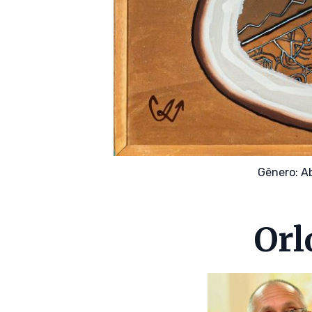
Gênero:
A
Orl