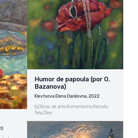
Humor de papoula (por O.
Bazanova)
Klevtsova Elena Danilovna, 2022
Obras de arte,
Romantismo,
Retrato,
Tela,
Óleo
20