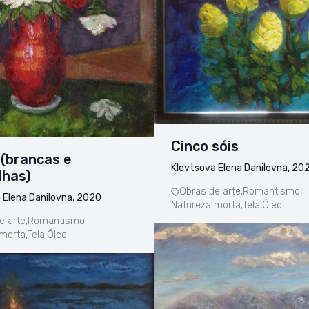
Cinco sóis
(brancas e
Klevtsova Elena Danilovna, 20
lhas)
Obras de arte,
Romantismo,
 Elena Danilovna, 2020
Natureza morta,
Tela,
Óleo
e arte,
Romantismo,
morta,
Tela,
Óleo