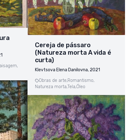
Pura
Cereja de pássaro
(Natureza morta A vida é
21
curta)
aisagem,
Klevtsova Elena Danilovna, 2021
Obras de arte,
Romantismo,
Natureza morta,
Tela,
Óleo