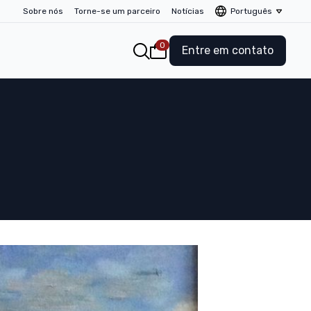
Sobre nós
Torne-se um parceiro
Notícias
Português
0
Entre em contato