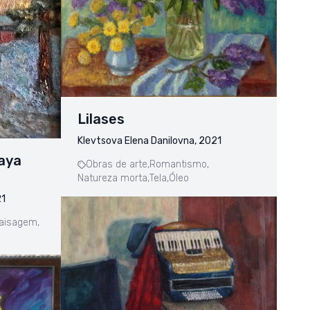
Lilases
Klevtsova Elena Danilovna, 2021
kaya
Obras de arte,
Romantismo,
Natureza morta,
Tela,
Óleo
21
aisagem,