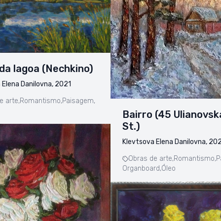
da lagoa (Nechkino)
 Elena Danilovna, 2021
e arte,
Romantismo,
Paisagem,
Bairro (45 Ulianovs
St.)
Klevtsova Elena Danilovna, 20
Obras de arte,
Romantismo,
P
Organboard,
Óleo