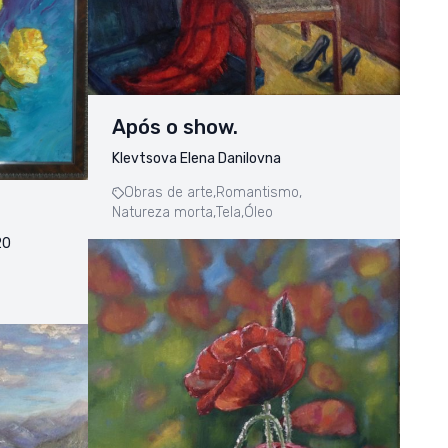
Após o show.
Klevtsova Elena Danilovna
Obras de arte,
Romantismo,
Natureza morta,
Tela,
Óleo
20