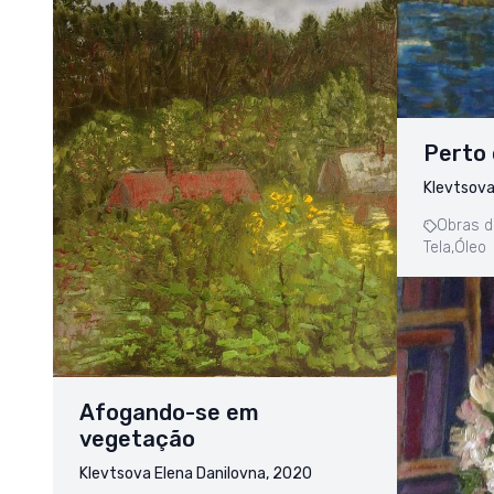
Perto 
Klevtsova
Obras d
Tela,
Óleo
Afogando-se em
vegetação
Klevtsova Elena Danilovna, 2020