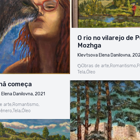
O rio no vilarejo de 
Mozhga
Klevtsova Elena Danilovna, 20
Obras de arte,
Romantismo,
P
Tela,
Óleo
hã começa
 Elena Danilovna, 2021
e arte,
Romantismo,
ênero,
Tela,
Óleo