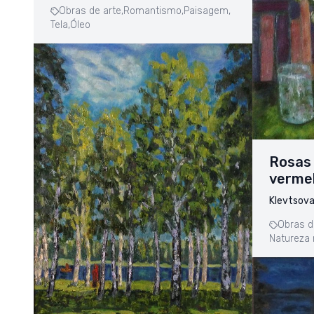
Obras de arte,
Romantismo,
Paisagem,
Tela,
Óleo
Rosas 
verme
Klevtsova
Obras d
Natureza 