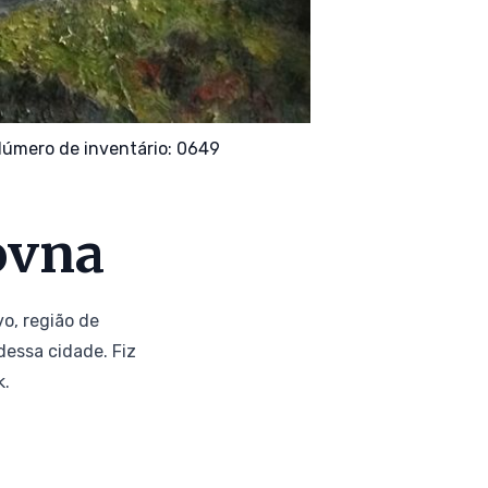
úmero de inventário: 0649
ovna
o, região de
essa cidade. Fiz
k.