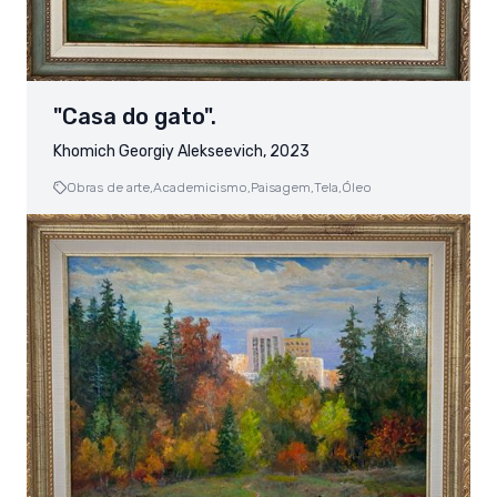
"Casa do gato".
Khomich Georgiy Alekseevich, 2023
Obras de arte,
Academicismo,
Paisagem,
Tela,
Óleo