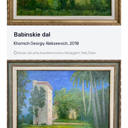
Babinskie dal
Khomich Georgiy Alekseevich, 2018
Obras de arte,
Academicismo,
Paisagem,
Tela,
Óleo