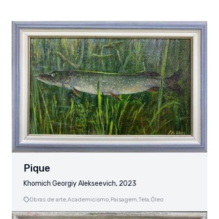
Pique
Khomich Georgiy Alekseevich, 2023
Obras de arte,
Academicismo,
Paisagem,
Tela,
Óleo