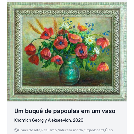
Um buquê de papoulas em um vaso
Khomich Georgiy Alekseevich, 2020
Obras de arte,
Realismo,
Natureza morta,
Organboard,
Óleo