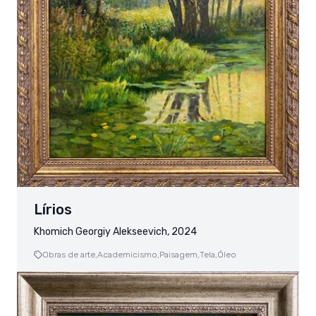
Lírios
Khomich Georgiy Alekseevich, 2024
Obras de arte,
Academicismo,
Paisagem,
Tela,
Óleo