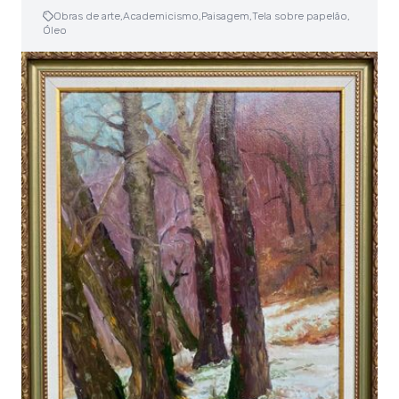
Obras de arte,
Academicismo,
Paisagem,
Tela sobre papelão,
Óleo