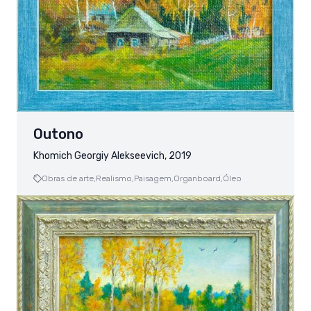
Outono
Khomich Georgiy Alekseevich, 2019
Obras de arte,
Realismo,
Paisagem,
Organboard,
Óleo