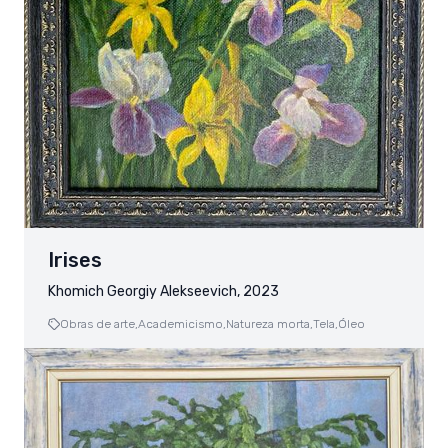
Irises
Khomich Georgiy Alekseevich, 2023
Obras de arte,
Academicismo,
Natureza morta,
Tela,
Óleo