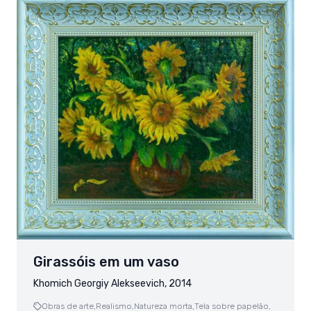
Girassóis em um vaso
Khomich Georgiy Alekseevich, 2014
Obras de arte,
Realismo,
Natureza morta,
Tela sobre papelão,