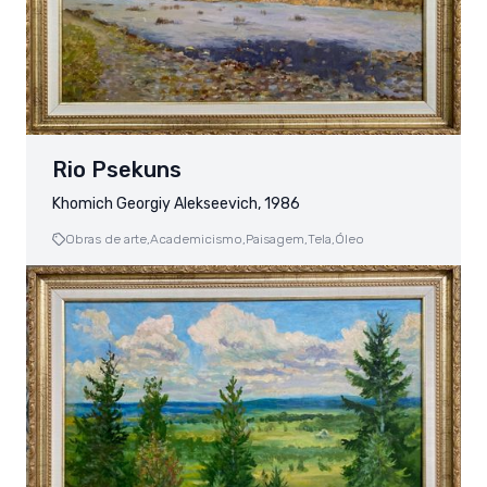
Rio Psekuns
Khomich Georgiy Alekseevich, 1986
Obras de arte,
Academicismo,
Paisagem,
Tela,
Óleo