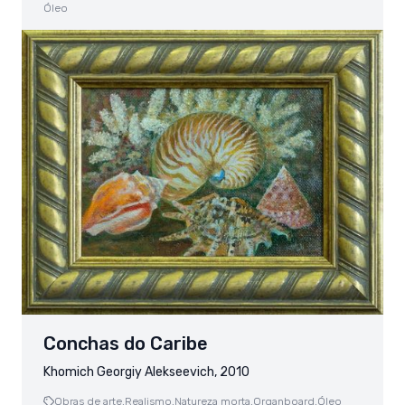
Óleo
Conchas do Caribe
Khomich Georgiy Alekseevich, 2010
Obras de arte,
Realismo,
Natureza morta,
Organboard,
Óleo