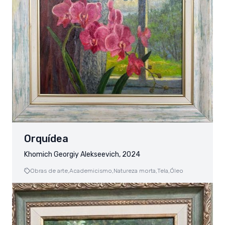
Orquídea
Khomich Georgiy Alekseevich, 2024
Obras de arte,
Academicismo,
Natureza morta,
Tela,
Óleo