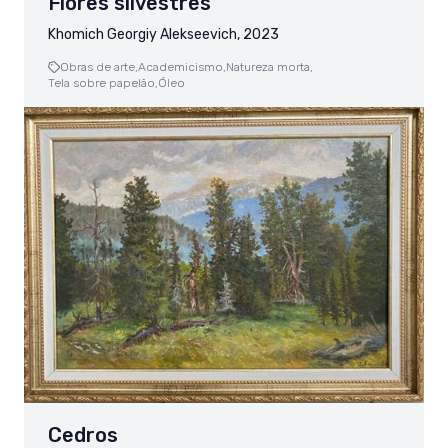
Flores silvestres
Khomich Georgiy Alekseevich, 2023
Obras de arte,
Academicismo,
Natureza morta,
Tela sobre papelão,
Óleo
Cedros