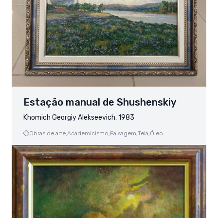
Estação manual de Shushenskiy
Khomich Georgiy Alekseevich, 1983
Obras de arte,
Academicismo,
Paisagem,
Tela,
Óleo