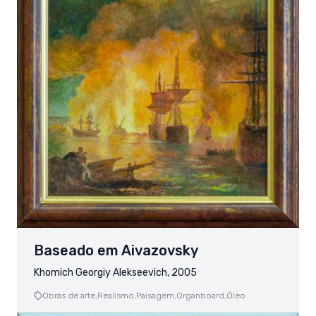
Baseado em Aivazovsky
Khomich Georgiy Alekseevich, 2005
Obras de arte,
Realismo,
Paisagem,
Organboard,
Óleo