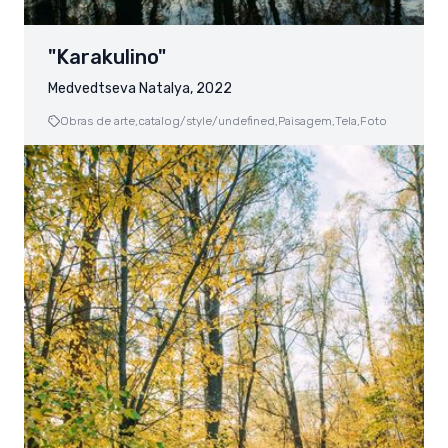
"Karakulino"
Medvedtseva Natalya, 2022
Obras de arte,
catalog/style/undefined,
Paisagem,
Tela,
Foto