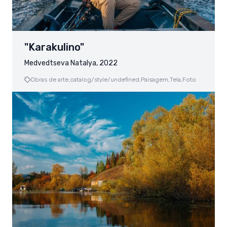
"Karakulino"
Medvedtseva Natalya, 2022
Obras de arte,
catalog/style/undefined,
Paisagem,
Tela,
Foto