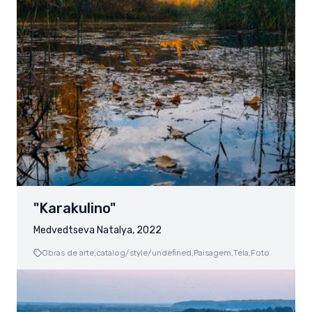
"Karakulino"
Medvedtseva Natalya, 2022
Obras de arte,
catalog/style/undefined,
Paisagem,
Tela,
Foto