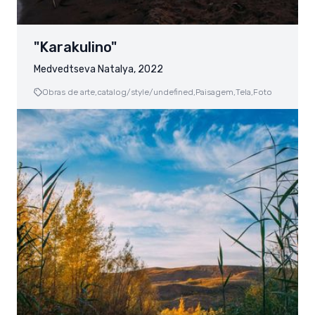
"Karakulino"
Medvedtseva Natalya, 2022
Obras de arte,
catalog/style/undefined,
Paisagem,
Tela,
Foto