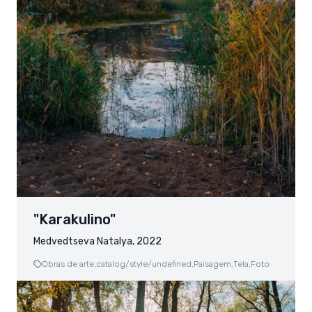
"Karakulino"
Medvedtseva Natalya, 2022
Obras de arte,
catalog/style/undefined,
Paisagem,
Tela,
Foto