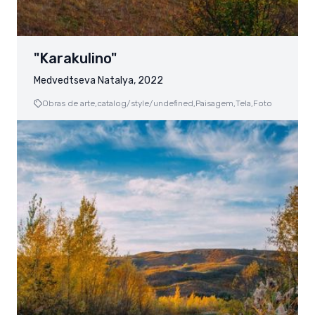
"Karakulino"
Medvedtseva Natalya, 2022
Obras de arte,
catalog/style/undefined,
Paisagem,
Tela,
Foto