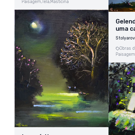
Paisagem,
Tela,
Masticina
Gelend
uma ca
Stolyarov
Obras d
Paisagem