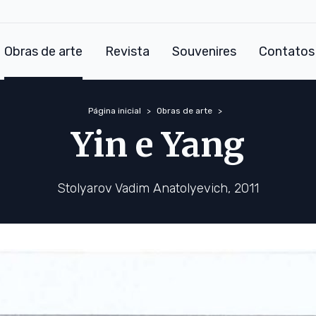
Obras de arte
Revista
Souvenires
Contatos
Página inicial
Obras de arte
Yin e Yang
Stolyarov Vadim Anatolyevich, 2011