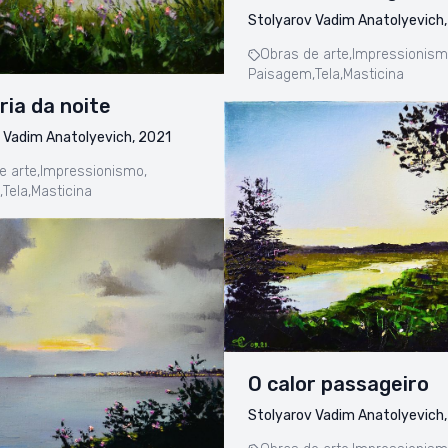
Stolyarov Vadim Anatolyevich
Obras de arte,
Impressionism
Paisagem,
Tela,
Masticina
ria da noite
 Vadim Anatolyevich, 2021
e arte,
Impressionismo,
,
Tela,
Masticina
O calor passageiro
Stolyarov Vadim Anatolyevich