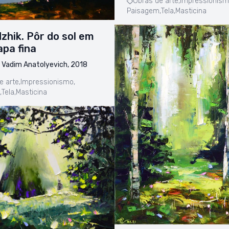
Obras de arte,
Impressionism
Paisagem,
Tela,
Masticina
zhik. Pôr do sol em
pa fina
 Vadim Anatolyevich, 2018
e arte,
Impressionismo,
,
Tela,
Masticina