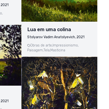
, 2021
o,
Lua em uma colina
Stolyarov Vadim Anatolyevich, 2021
Obras de arte,
Impressionismo,
Paisagem,
Tela,
Masticina
, 2021