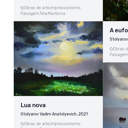
Obras de arte,
Impressionismo,
Paisagem,
Tela,
Masticina
A eufo
Stolyarov
Obras d
Paisagem
Lua nova
Stolyarov Vadim Anatolyevich, 2021
Obras de arte,
Impressionismo,