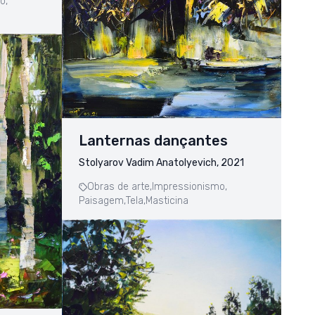
o,
Lanternas dançantes
Stolyarov Vadim Anatolyevich, 2021
Obras de arte,
Impressionismo,
Paisagem,
Tela,
Masticina