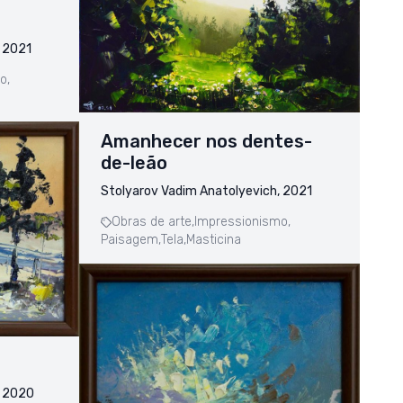
, 2021
o,
Amanhecer nos dentes-
de-leão
Stolyarov Vadim Anatolyevich, 2021
Obras de arte,
Impressionismo,
Paisagem,
Tela,
Masticina
, 2020