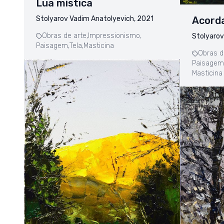
Lua mística
Stolyarov Vadim Anatolyevich, 2021
Acorda
Obras de arte,
Impressionismo,
Stolyarov
Paisagem,
Tela,
Masticina
Obras d
Paisagem
Masticina