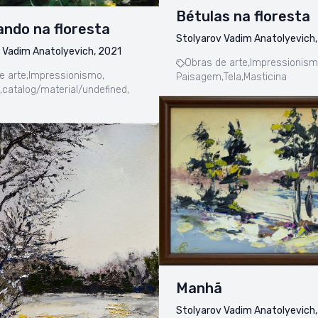
Bétulas na floresta
ndo na floresta
Stolyarov Vadim Anatolyevich
 Vadim Anatolyevich, 2021
Obras de arte,
Impressionism
e arte,
Impressionismo,
Paisagem,
Tela,
Masticina
,
catalog/material/undefined,
Manhã
Stolyarov Vadim Anatolyevich