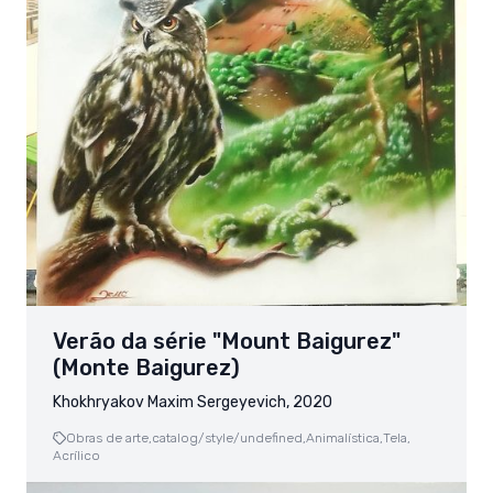
Verão da série "Mount Baigurez"
(Monte Baigurez)
Khokhryakov Maxim Sergeyevich, 2020
Obras de arte,
catalog/style/undefined,
Animalística,
Tela,
Acrílico