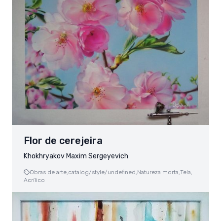
Flor de cerejeira
Khokhryakov Maxim Sergeyevich
Obras de arte,
catalog/style/undefined,
Natureza morta,
Tela,
Acrílico