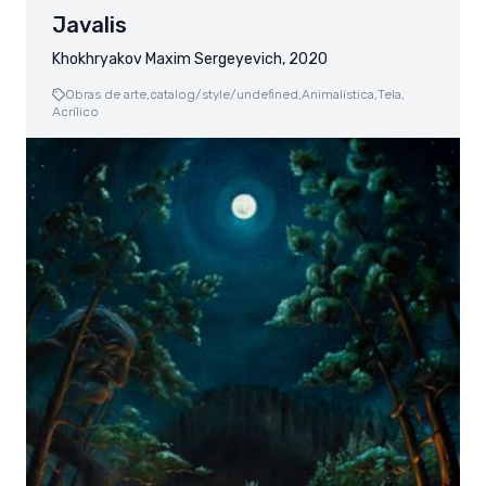
Javalis
Khokhryakov Maxim Sergeyevich, 2020
Obras de arte,
catalog/style/undefined,
Animalística,
Tela,
Acrílico