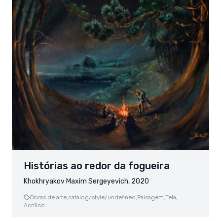
Histórias ao redor da fogueira
Khokhryakov Maxim Sergeyevich, 2020
Obras de arte,
catalog/style/undefined,
Paisagem,
Tela,
Acrílico