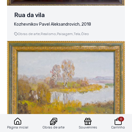
Rua da vila
Kozhevnikov Pavel Aleksandrovich, 2018
Obras de arte,
Realismo,
Paisagem,
Tela,
Óleo
0
Obras de arte
Souvenires
Carrinho
Página inicial