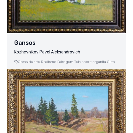
Gansos
Kozhevnikov Pavel Aleksandrovich
Obras de arte,
Realismo,
Paisagem,
Tela sobre organita,
Óleo