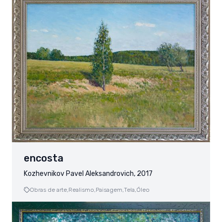
encosta
Kozhevnikov Pavel Aleksandrovich, 2017
Obras de arte,
Realismo,
Paisagem,
Tela,
Óleo