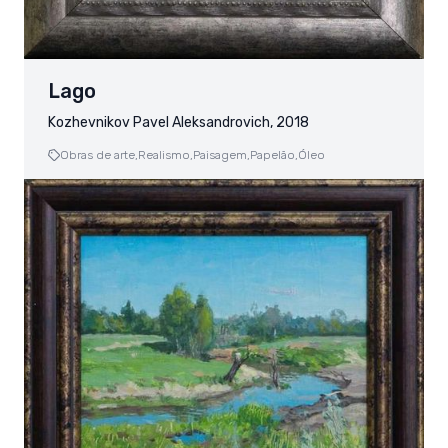
Lago
Kozhevnikov Pavel Aleksandrovich, 2018
Obras de arte,
Realismo,
Paisagem,
Papelão,
Óleo