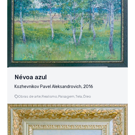
Névoa azul
Kozhevnikov Pavel Aleksandrovich, 2016
Obras de arte,
Realismo,
Paisagem,
Tela,
Óleo