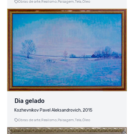
Obras de arte,
Realismo,
Paisagem,
Tela,
Óleo
Dia gelado
Kozhevnikov Pavel Aleksandrovich, 2015
Obras de arte,
Realismo,
Paisagem,
Tela,
Óleo