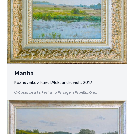
Manhã
Kozhevnikov Pavel Aleksandrovich, 2017
Obras de arte,
Realismo,
Paisagem,
Papelão,
Óleo