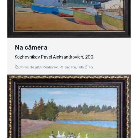
Na câmera
Kozhevnikov Pavel Aleksandrovich, 200
Obras de arte,
Realismo,
Paisagem,
Tela,
Óleo