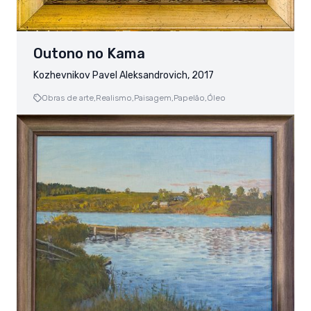
Outono no Kama
Kozhevnikov Pavel Aleksandrovich, 2017
Obras de arte,
Realismo,
Paisagem,
Papelão,
Óleo