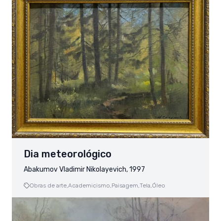
Dia meteorológico
Abakumov Vladimir Nikolayevich, 1997
Obras de arte,
Academicismo,
Paisagem,
Tela,
Óleo