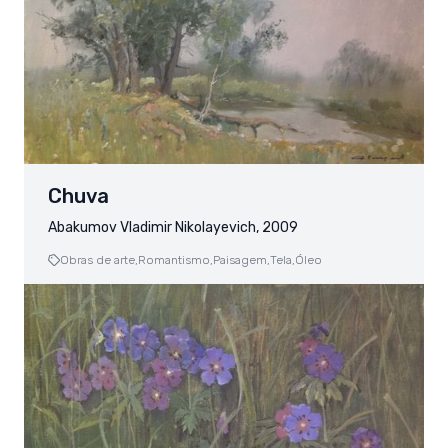
Chuva
Abakumov Vladimir Nikolayevich, 2009
Obras de arte,
Romantismo,
Paisagem,
Tela,
Óleo