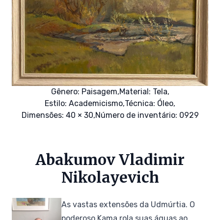
Gênero:
Paisagem,
Material:
Tela,
Estilo:
Academicismo,
Técnica:
Óleo,
Dimensões: 40 × 30,
Número de inventário: 0929
Abakumov Vladimir
Nikolayevich
As vastas extensões da Udmúrtia. O
poderoso Kama rola suas águas ao