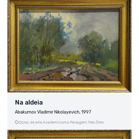
Na aldeia
Abakumov Vladimir Nikolayevich, 1997
Obras de arte,
Academicismo,
Paisagem,
Tela,
Óleo