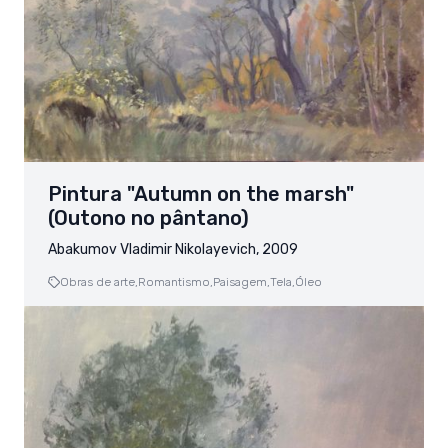
Pintura "Autumn on the marsh"
(Outono no pântano)
Abakumov Vladimir Nikolayevich, 2009
Obras de arte,
Romantismo,
Paisagem,
Tela,
Óleo